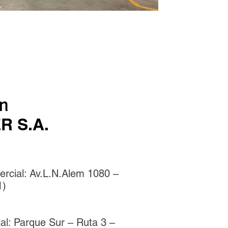
ón
R S.A.
ercial: Av.L.N.Alem 1080 –
1)
ial: Parque Sur – Ruta 3 –