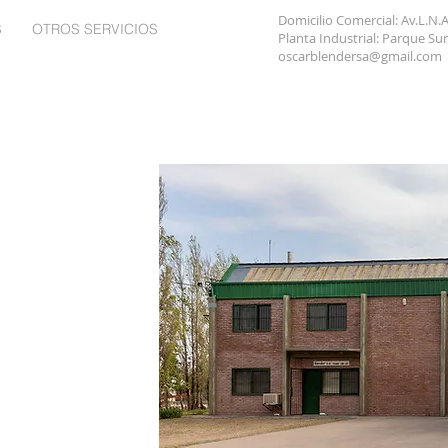
Domicilio Comercial: Av.L.N.A
S
OTROS SERVICIOS
CONTACTO
Planta Industrial: Parque Sur
oscarblendersa@gmail.com
Sociedad