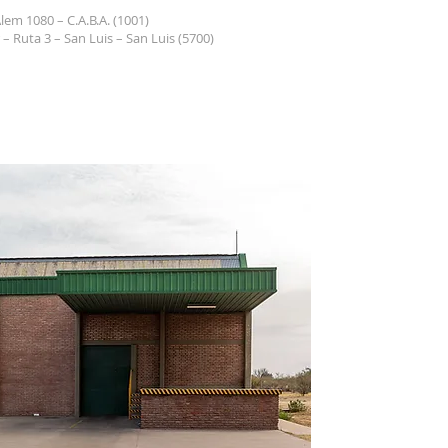
lem 1080 – C.A.B.A. (1001)
 – Ruta 3 – San Luis – San Luis (5700)